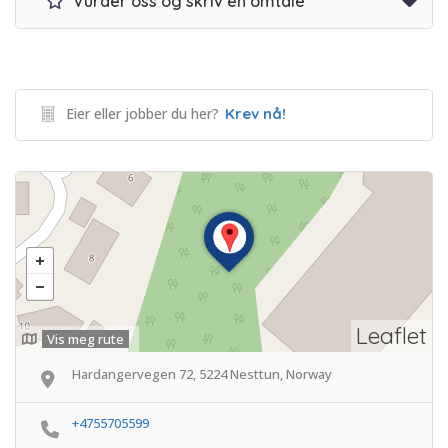
Vurder oss og skriv en omtale
Eier eller jobber du her?
Krev nå!
Leaflet
Vis meg rute
Hardangervegen 72, 5224 Nesttun, Norway
+4755705599