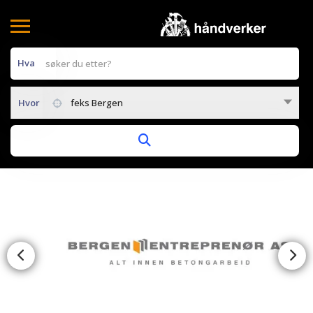
Hva
Hvor
feks Bergen