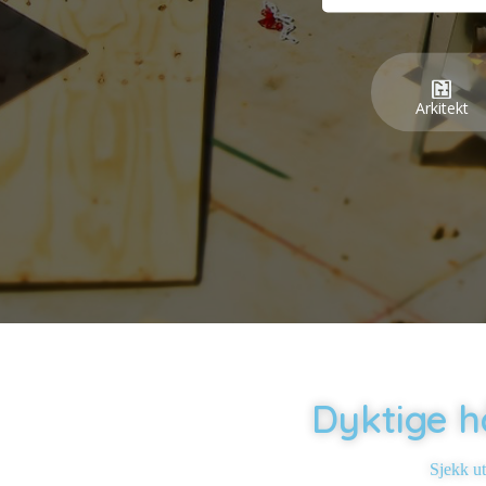
Arkitekt
Dyktige h
Sjekk u