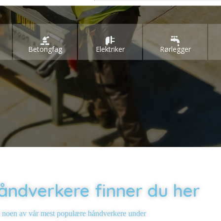
Betongfag
Elektriker
Rørlegger
åndverkere finner du her
t noen av vår mest populære håndverkere under