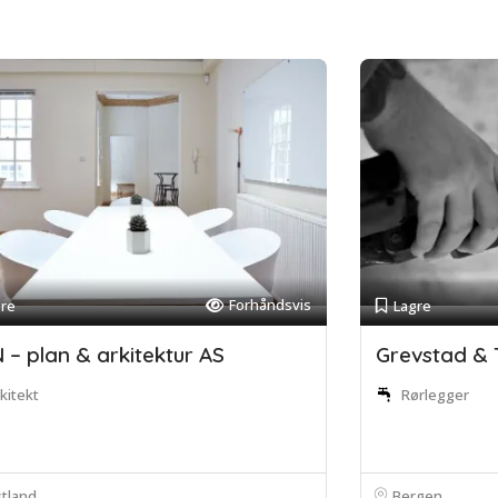
Forhåndsvis
gre
Lagre
 – plan & arkitektur AS
Grevstad & 
kitekt
Rørlegger
tland
Bergen