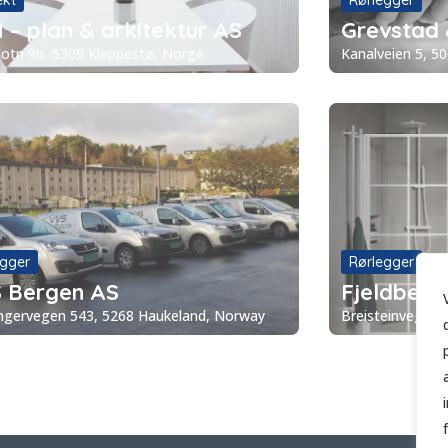
ekt
Rørlegger
 – plan & arkitektur AS
Grevstad 
otn 9b, 5309 Kleppestø, Norge
Kanalveien 5, 5
egger
Rørlegger
 Bergen AS
Fjeldberg
ngervegen 543, 5268 Haukeland, Norway
Breisteinvegen 