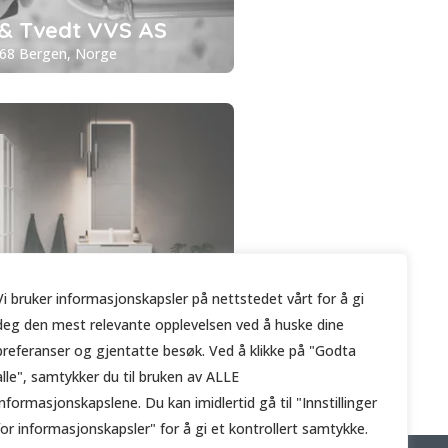
& Tvedt VVS AS
068 Bergen, Norge
 Rørleggerservice AS
Vi bruker informasjonskapsler på nettstedet vårt for å gi
180B, 5111 Breistein, Norway
deg den mest relevante opplevelsen ved å huske dine
preferanser og gjentatte besøk. Ved å klikke på "Godta
alle", samtykker du til bruken av ALLE
informasjonskapslene. Du kan imidlertid gå til "Innstillinger
for informasjonskapsler" for å gi et kontrollert samtykke.