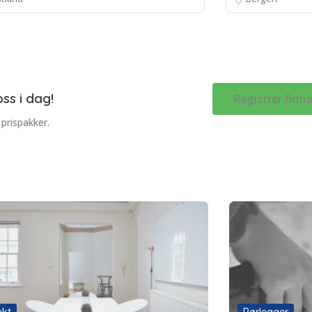
ss i dag!
Registrer firm
 prispakker.