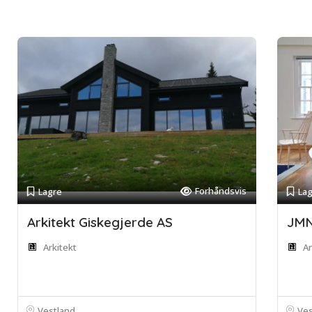
Forhåndsvis
Lagre
La
Arkitekt Giskegjerde AS
JMN
Arkitekt
Ar
Vestland
Ves