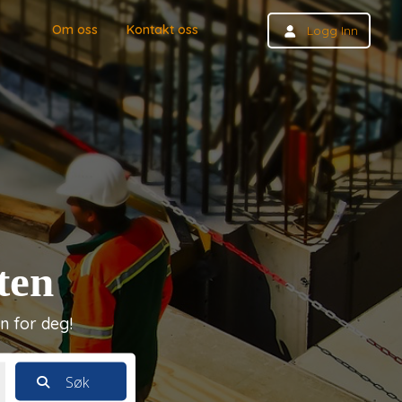
Om oss
Kontakt oss
Logg Inn
ten
n for deg!