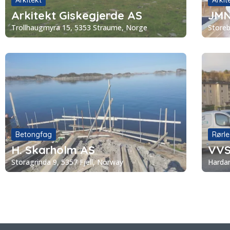
Arkitekt
Arkit
Arkitekt Giskegjerde AS
JMN
Trollhaugmyra 15, 5353 Straume, Norge
Storeb
Betongfag
Rørl
H. Skarholm AS
VVS
Storagrinda 9, 5357 Fjell, Norway
Harda