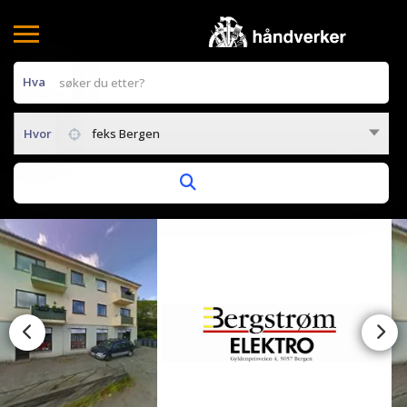
Hva
Hvor
feks Bergen