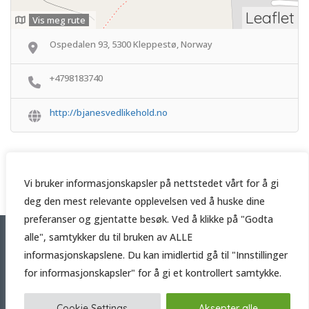
Leaflet
Vis meg rute
Ospedalen 93, 5300 Kleppestø, Norway
+4798183740
http://bjanesvedlikehold.no
Vi bruker informasjonskapsler på nettstedet vårt for å gi
deg den mest relevante opplevelsen ved å huske dine
preferanser og gjentatte besøk. Ved å klikke på "Godta
alle", samtykker du til bruken av ALLE
Copyright © 2026 Håndverker.online
informasjonskapslene. Du kan imidlertid gå til "Innstillinger
Trolldalen 2A, 5101 Eidsvågneset
for informasjonskapsler" for å gi et kontrollert samtykke.
Cookie Settings
Aksepter alle