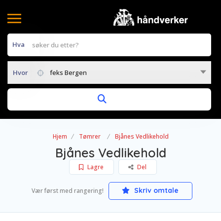
Hva
Hvor
feks Bergen
Hjem
Tømrer
Bjånes Vedlikehold
Bjånes Vedlikehold
Lagre
Del
Skriv omtale
Vær først med rangering!