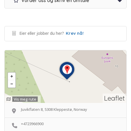
Vurder oss og skriv en omtale
Eier eller jobber du her?
Krev nå!
Leaflet
Vis meg rute
Juvikflaten 8, 5308 Kleppestø, Norway
+4723966900