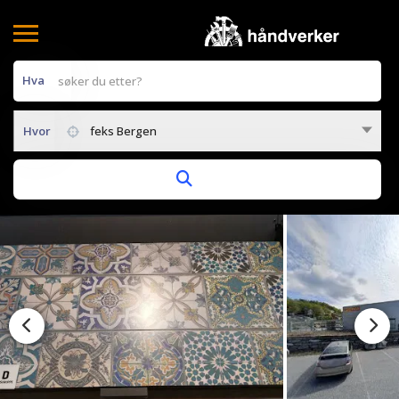
Hva
Hvor
feks Bergen