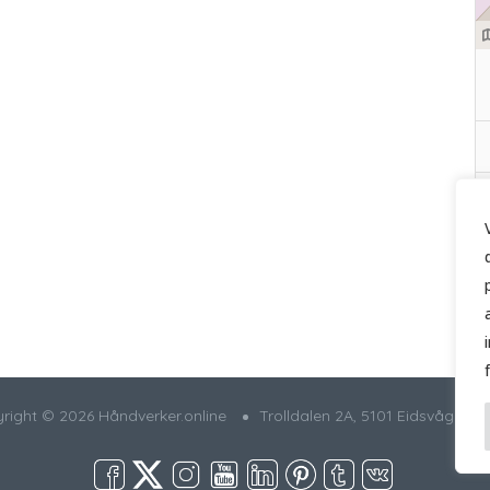
right © 2026 Håndverker.online
Trolldalen 2A, 5101 Eidsvågnese