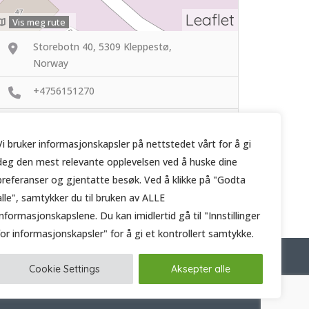
Leaflet
Vis meg rute
Storebotn 40, 5309 Kleppestø,
Norway
+4756151270
http://nilsenvvs.no
Vi bruker informasjonskapsler på nettstedet vårt for å gi
deg den mest relevante opplevelsen ved å huske dine
preferanser og gjentatte besøk. Ved å klikke på "Godta
alle", samtykker du til bruken av ALLE
informasjonskapslene. Du kan imidlertid gå til "Innstillinger
for informasjonskapsler" for å gi et kontrollert samtykke.
t
Cookie Settings
Aksepter alle