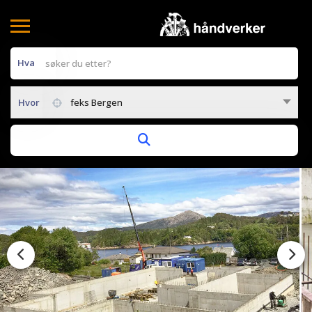
Hva
Hvor
feks Bergen