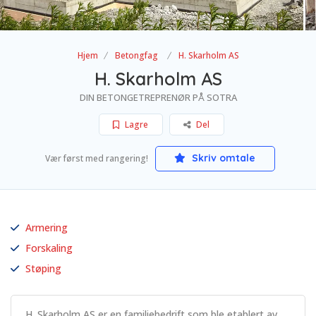
Hjem
Betongfag
H. Skarholm AS
H. Skarholm AS
DIN BETONGETREPRENØR PÅ SOTRA
Lagre
Del
Skriv omtale
Vær først med rangering!
Armering
Forskaling
Støping
H. Skarholm AS er en familiebedrift som ble etablert av