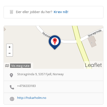
Eier eller jobber du her?
Krev nå!
Leaflet
Vis meg rute
Storagrinda 9, 5357 Fjell, Norway
+4756333183
http://hskarholm.no