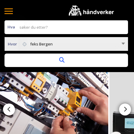
Hva
Hvor
feks Bergen