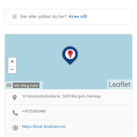
Eier eller jobber du her?
Krev nå!
Leaflet
Vis meg rute
10 Skuteviksbodene, 5035 Bergen, Norway
+4755363440
http://knut-knutsen.no