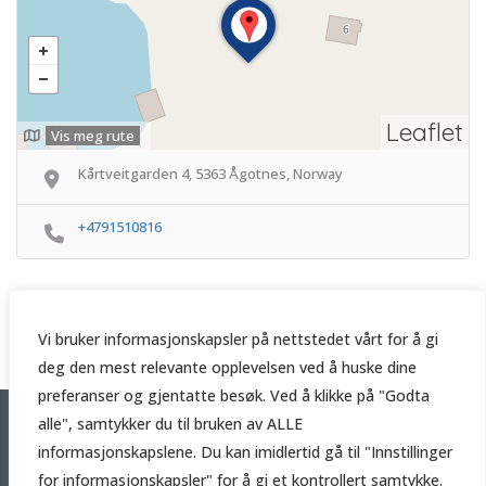
Leaflet
Vis meg rute
Kårtveitgarden 4, 5363 Ågotnes, Norway
+4791510816
Vi bruker informasjonskapsler på nettstedet vårt for å gi
deg den mest relevante opplevelsen ved å huske dine
preferanser og gjentatte besøk. Ved å klikke på "Godta
alle", samtykker du til bruken av ALLE
Copyright © 2026 Håndverker.online
informasjonskapslene. Du kan imidlertid gå til "Innstillinger
Trolldalen 2A, 5101 Eidsvågneset
for informasjonskapsler" for å gi et kontrollert samtykke.