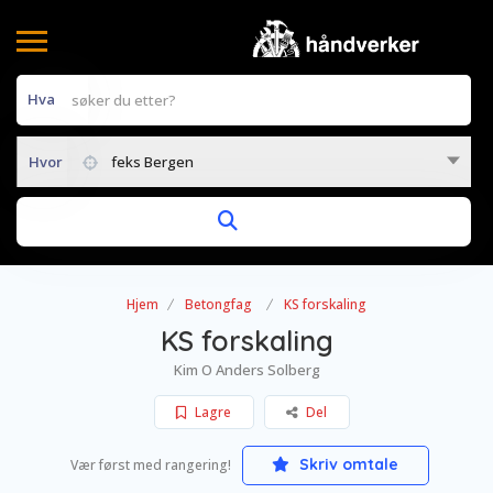
Hva
Hvor
feks Bergen
Hjem
Betongfag
KS forskaling
KS forskaling
Kim O Anders Solberg
Lagre
Del
Skriv omtale
Vær først med rangering!