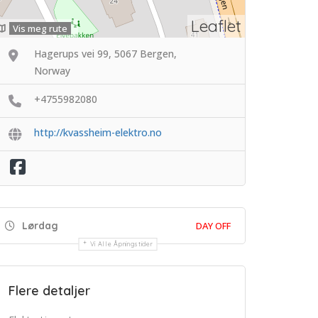
Leaflet
Vis meg rute
Hagerups vei 99, 5067 Bergen,
Norway
+4755982080
http://kvassheim-elektro.no
Lørdag
DAY OFF
Vi Alle Åpningstider
Flere detaljer