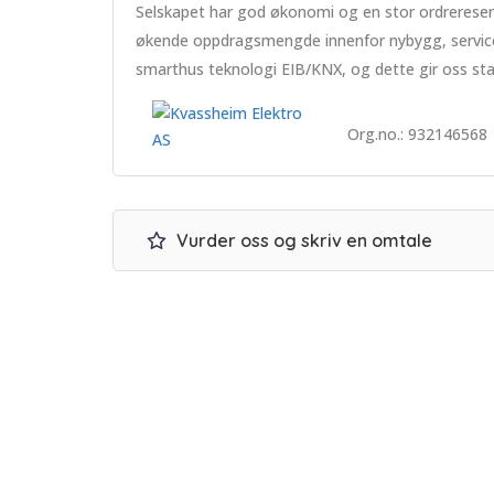
Selskapet har god økonomi og en stor ordrereserve 
økende oppdragsmengde innenfor nybygg, service og
smarthus teknologi EIB/KNX, og dette gir oss st
Org.no.: 932146568
Vurder oss og skriv en omtale