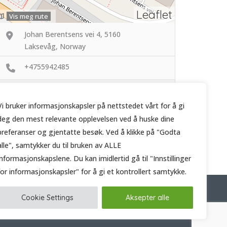
Leaflet
Vis meg rute
Johan Berentsens vei 4, 5160
Laksevåg, Norway
+4755942485
http://jors.no
Vi bruker informasjonskapsler på nettstedet vårt for å gi
deg den mest relevante opplevelsen ved å huske dine
preferanser og gjentatte besøk. Ved å klikke på "Godta
alle", samtykker du til bruken av ALLE
informasjonskapslene. Du kan imidlertid gå til "Innstillinger
for informasjonskapsler" for å gi et kontrollert samtykke.
t
Cookie Settings
Aksepter alle