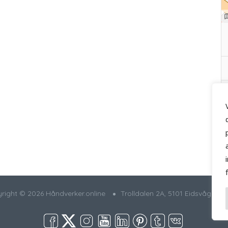
right © 2026 Håndverker.online
Trolldalen 2A, 5101 Eidsvågnese