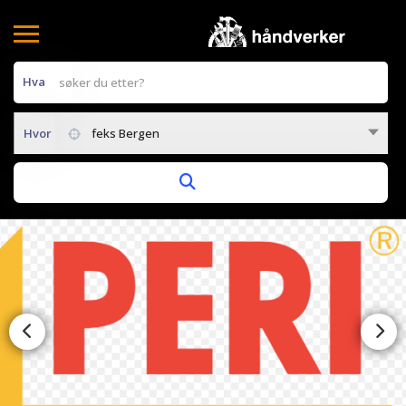
Hva
Hvor
feks Bergen