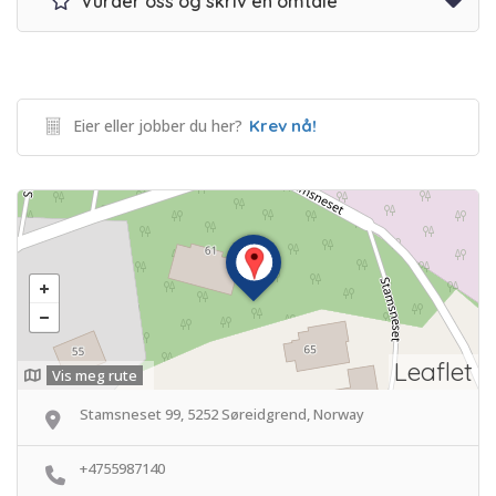
Vurder oss og skriv en omtale
Eier eller jobber du her?
Krev nå!
Leaflet
Vis meg rute
Stamsneset 99, 5252 Søreidgrend, Norway
+4755987140