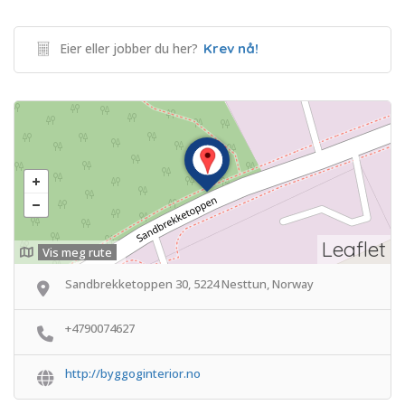
Eier eller jobber du her?
Krev nå!
Leaflet
Vis meg rute
Sandbrekketoppen 30, 5224 Nesttun, Norway
+4790074627
http://byggoginterior.no