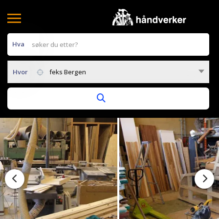
Hva
Hvor
feks Bergen