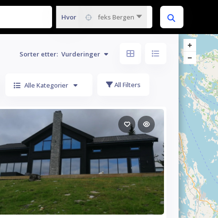
Hvor
feks Bergen
Sorter etter:
Vurderinger
All Filters
Alle Kategorier