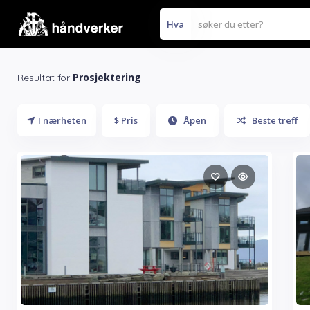
Hva
Prosjektering
Resultat for
I nærheten
$ Pris
Åpen
Beste treff