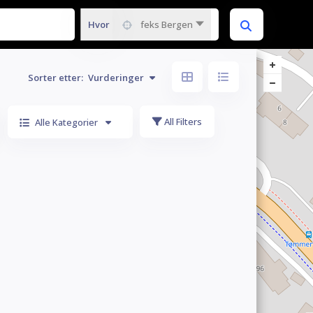
Hvor
feks Bergen
Sorter etter:
Vurderinger
All Filters
Alle Kategorier