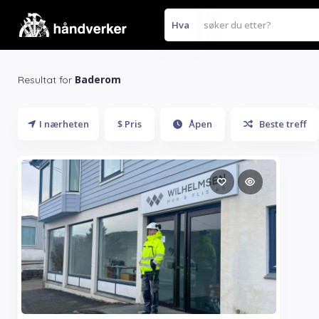
Hva
Baderom
Resultat for
I nærheten
$ Pris
Åpen
Beste treff