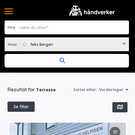
Hva
Hvor
feks Bergen
Resultat for
Terrasse
Sorter etter:
Vurderinger
Se filter