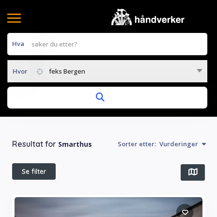
Hva
Hvor
feks Bergen
Resultat for
Smarthus
Sorter etter:
Vurderinger
Se filter